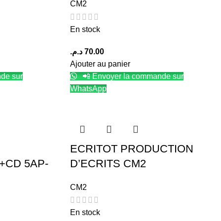
CM2
En stock
د.م.
70.00
Ajouter au panier
de sur
📲 Envoyer la commande sur
WhatsApp
ECRITOT PRODUCTION
+CD 5AP-
D’ECRITS CM2
CM2
En stock