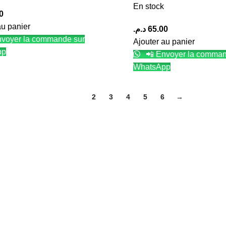
En stock
0
au panier
د.م.
65.00
voyer la commande sur
Ajouter au panier
pp
📲 Envoyer la comman
WhatsApp
1
2
3
4
5
6
→