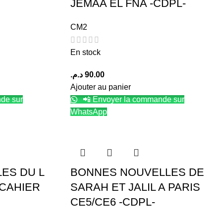
JEMAA EL FNA -CDPL-
CM2
En stock
د.م.
90.00
Ajouter au panier
de sur
📲 Envoyer la commande sur
WhatsApp
ES DU L
BONNES NOUVELLES DE
 CAHIER
SARAH ET JALIL A PARIS
CE5/CE6 -CDPL-