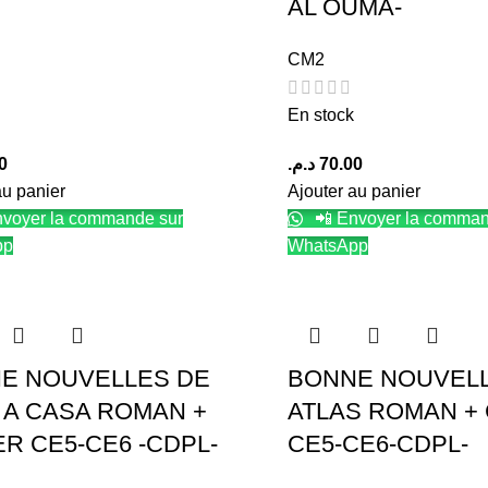
AL OUMA-
CM2
En stock
0
د.م.
70.00
au panier
Ajouter au panier
voyer la commande sur
📲 Envoyer la comman
pp
WhatsApp
E NOUVELLES DE
BONNE NOUVELL
I A CASA ROMAN +
ATLAS ROMAN +
ER CE5-CE6 -CDPL-
CE5-CE6-CDPL-