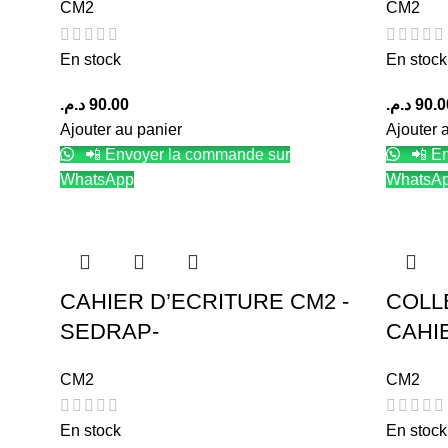
CM2
CM2
En stock
En stock
د.م.
90.00
د.م.
90.0
Ajouter au panier
Ajouter 
📲 Envoyer la commande sur
📲 En
WhatsApp
WhatsA
CAHIER D’ECRITURE CM2 -
COLL
SEDRAP-
CAHI
CM2
CM2
En stock
En stock