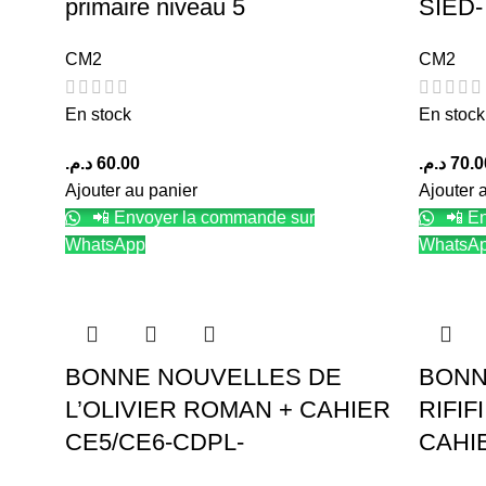
primaire niveau 5
SIED-
CM2
CM2
En stock
En stock
د.م.
60.00
د.م.
70.0
Ajouter au panier
Ajouter 
📲 Envoyer la commande sur
📲 En
WhatsApp
WhatsA
BONNE NOUVELLES DE
BONN
L’OLIVIER ROMAN + CAHIER
RIFIF
CE5/CE6-CDPL-
CAHI