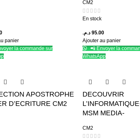
CM2
En stock
0
د.م.
95.00
au panier
Ajouter au panier
voyer la commande sur
📲 Envoyer la comman
pp
WhatsApp
ECTION APOSTROPHE
DECOUVRIR
ER D’ECRITURE CM2
L’INFORMATIQUE
MSM MEDIA-
CM2