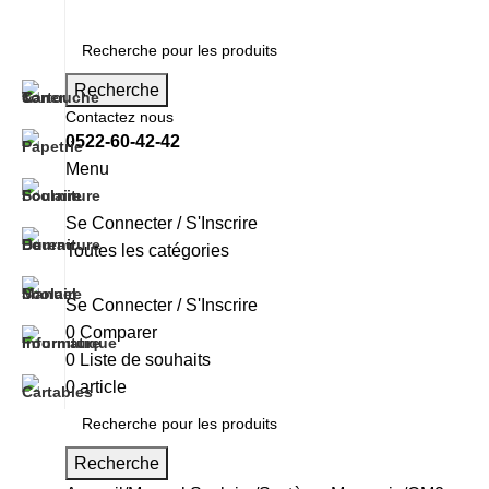
Recherche
Contactez nous
0522-60-42-42
Menu
Se Connecter / S'Inscrire
Toutes les catégories
CGU/CGV
MENTIONS LÉGALES
IMPRESSION
RENTRÉE SCOLA
Se Connecter / S'Inscrire
0
Comparer
0
Liste de souhaits
0
article
د.م.
0.00
Recherche