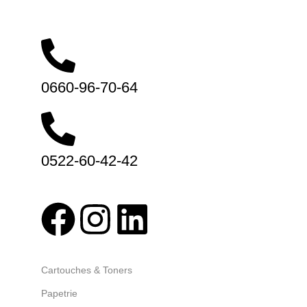
(Nos horaires, 8:30 – 20:00)
0660-96-70-64
0522-60-42-42
Abonnez-vous
Categories
Cartouches & Toners
Papetrie