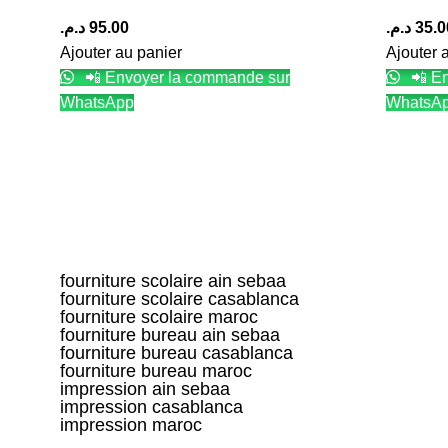
د.م.
95.00
د.م.
35.0
Ajouter au panier
Ajouter 
📲 Envoyer la commande sur
📲 En
WhatsApp
WhatsA
fourniture scolaire ain sebaa
fourniture scolaire casablanca
fourniture scolaire maroc
fourniture bureau ain sebaa
fourniture bureau casablanca
fourniture bureau maroc
impression ain sebaa
impression casablanca
impression maroc
Hay Smara, 10 9، Casablanca 20100