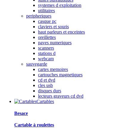
systemes d exploitation
utilitaires
peripheriques
casque pc
claviers et souris
haut parleurs et enceintes
oreillettes
paves numeriques
scanners
stations d
webcam
sauvegarde
cartes memoires
cartouches magnetiques
cd et dvd
cles usb
disques durs
lecteurs graveurs cd dvd
Cartables
Besace
Cartable à roulettes