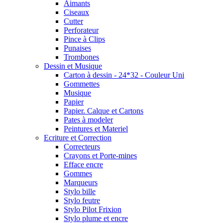
Aimants
Ciseaux
Cutter
Perforateur
Pince à Clips
Punaises
Trombones
Dessin et Musique
Carton à dessin - 24*32 - Couleur Uni
Gommettes
Musique
Papier
Papier. Calque et Cartons
Pates à modeler
Peintures et Materiel
Ecriture et Correction
Correcteurs
Crayons et Porte-mines
Efface encre
Gommes
Marqueurs
Stylo bille
Stylo feutre
Stylo Pilot Frixion
Stylo plume et encre