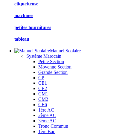
etiquetteuse
machines
petites fournitures
tableau
Manuel Scolaire
Système Marocain
Petite Section
Moyenne Section
Grande Section
CP
CE1
CE2
CM1
CM2
CE6
1ère AC
2ème AC
3ème AC
Tronc Commun
1ère Bac