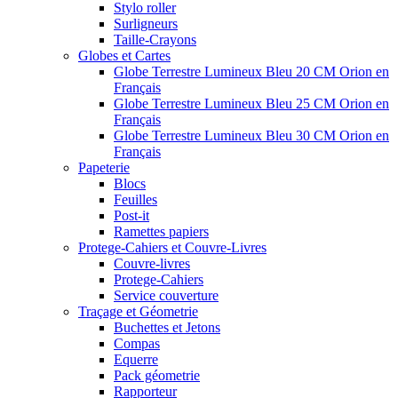
Stylo roller
Surligneurs
Taille-Crayons
Globes et Cartes
Globe Terrestre Lumineux Bleu 20 CM Orion en
Français
Globe Terrestre Lumineux Bleu 25 CM Orion en
Français
Globe Terrestre Lumineux Bleu 30 CM Orion en
Français
Papeterie
Blocs
Feuilles
Post-it
Ramettes papiers
Protege-Cahiers et Couvre-Livres
Couvre-livres
Protege-Cahiers
Service couverture
Traçage et Géometrie
Buchettes et Jetons
Compas
Equerre
Pack géometrie
Rapporteur