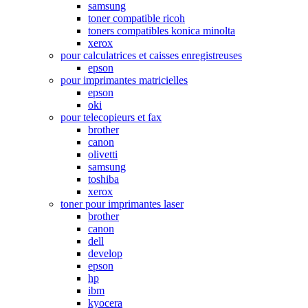
samsung
toner compatible ricoh
toners compatibles konica minolta
xerox
pour calculatrices et caisses enregistreuses
epson
pour imprimantes matricielles
epson
oki
pour telecopieurs et fax
brother
canon
olivetti
samsung
toshiba
xerox
toner pour imprimantes laser
brother
canon
dell
develop
epson
hp
ibm
kyocera