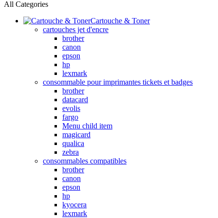
All Categories
Cartouche & Toner
cartouches jet d'encre
brother
canon
epson
hp
lexmark
consommable pour imprimantes tickets et badges
brother
datacard
evolis
fargo
Menu child item
magicard
qualica
zebra
consommables compatibles
brother
canon
epson
hp
kyocera
lexmark