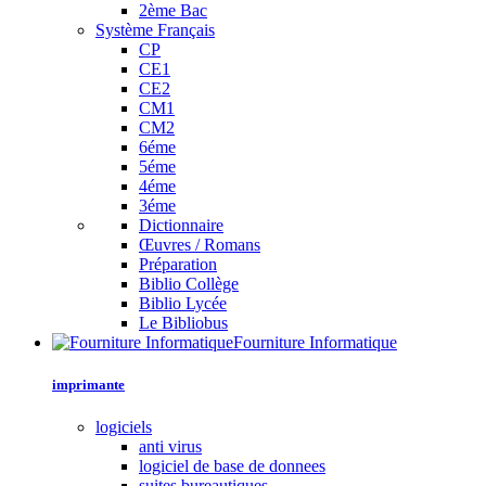
2ème Bac
Système Français
CP
CE1
CE2
CM1
CM2
6éme
5éme
4éme
3éme
Dictionnaire
Œuvres / Romans
Préparation
Biblio Collège
Biblio Lycée
Le Bibliobus
Fourniture Informatique
imprimante
logiciels
anti virus
logiciel de base de donnees
suites bureautiques