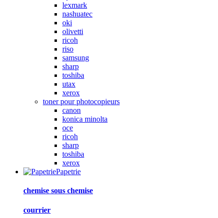
lexmark
nashuatec
oki
olivetti
ricoh
riso
samsung
sharp
toshiba
utax
xerox
toner pour photocopieurs
canon
konica minolta
oce
ricoh
sharp
toshiba
xerox
Papetrie
chemise sous chemise
courrier