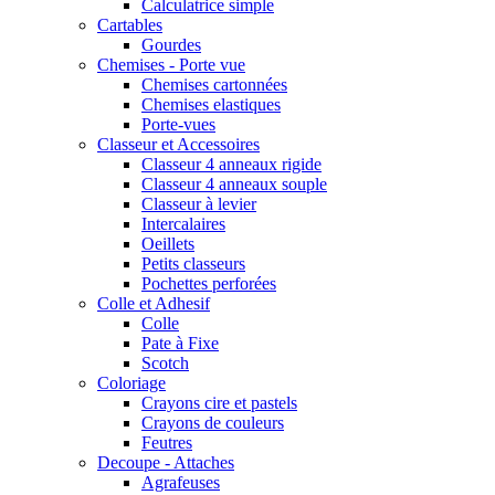
Calculatrice simple
Cartables
Gourdes
Chemises - Porte vue
Chemises cartonnées
Chemises elastiques
Porte-vues
Classeur et Accessoires
Classeur 4 anneaux rigide
Classeur 4 anneaux souple
Classeur à levier
Intercalaires
Oeillets
Petits classeurs
Pochettes perforées
Colle et Adhesif
Colle
Pate à Fixe
Scotch
Coloriage
Crayons cire et pastels
Crayons de couleurs
Feutres
Decoupe - Attaches
Agrafeuses