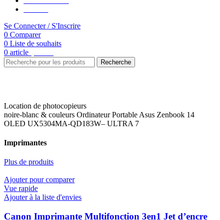
Rentrée Scolaire
Contacte
Se Connecter / S'Inscrire
0
Comparer
0
Liste de souhaits
0
article
د.م.
0.00
Recherche
Location de photocopieurs
noire-blanc & couleurs
Ordinateur Portable Asus Zenbook 14
OLED UX5304MA-QD183W– ULTRA 7
Imprimantes
Plus de produits
Ajouter pour comparer
Vue rapide
Ajouter à la liste d'envies
Canon Imprimante Multifonction 3en1 Jet d’encre