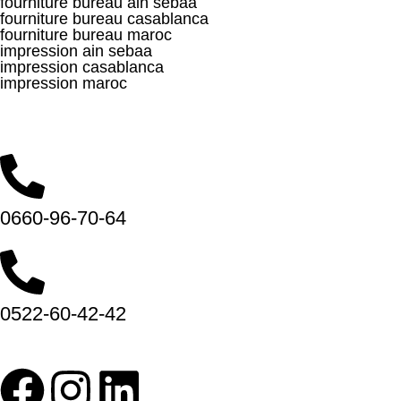
fourniture bureau ain sebaa
fourniture bureau casablanca
fourniture bureau maroc
impression ain sebaa
impression casablanca
impression maroc
Hay Smara, 10 9، Casablanca 20100
(Nos horaires, 8:30 – 20:00)
0660-96-70-64
0522-60-42-42
Abonnez-vous