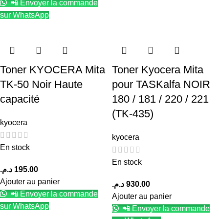
📲 Envoyer la commande
sur WhatsApp
Toner KYOCERA Mita
Toner Kyocera Mita
TK-50 Noir Haute
pour TASKalfa NOIR
capacité
180 / 181 / 220 / 221
(TK-435)
kyocera
kyocera
En stock
En stock
د.م.
195.00
Ajouter au panier
د.م.
930.00
📲 Envoyer la commande
Ajouter au panier
sur WhatsApp
📲 Envoyer la commande