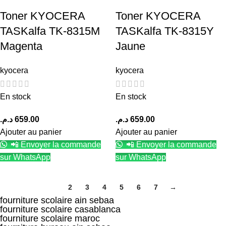
Toner KYOCERA
Toner KYOCERA
TASKalfa TK-8315M
TASKalfa TK-8315Y
Magenta
Jaune
kyocera
kyocera
En stock
En stock
د.م.
659.00
د.م.
659.00
Ajouter au panier
Ajouter au panier
📲 Envoyer la commande
📲 Envoyer la commande
sur WhatsApp
sur WhatsApp
1
2
3
4
5
6
7
→
fourniture scolaire ain sebaa
fourniture scolaire casablanca
fourniture scolaire maroc