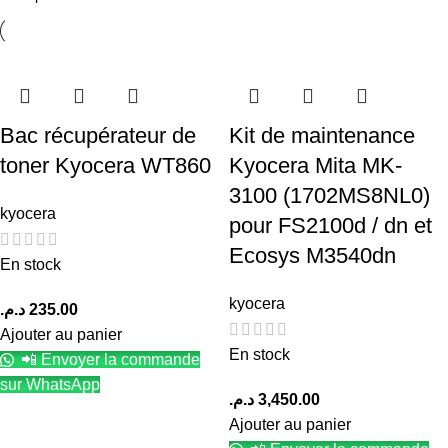
Bac récupérateur de
Kit de maintenance
toner Kyocera WT860
Kyocera Mita MK-
3100 (1702MS8NL0)
kyocera
pour FS2100d / dn et
Ecosys M3540dn
En stock
kyocera
د.م.
235.00
Ajouter au panier
En stock
📲 Envoyer la commande
sur WhatsApp
د.م.
3,450.00
Ajouter au panier