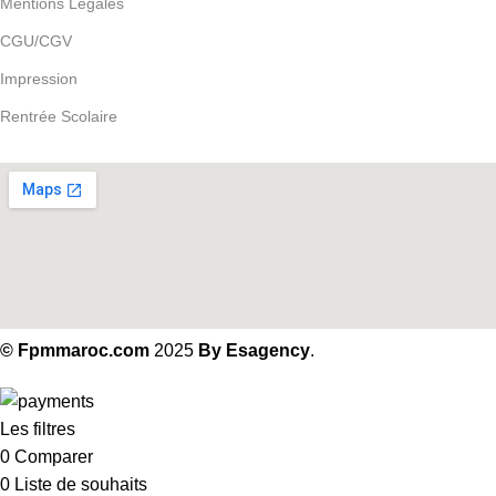
Mentions Légales
CGU/CGV
Impression
Rentrée Scolaire
Notre localisation
© Fpmmaroc.com
2025
By Esagency
.
Les filtres
0
Comparer
0
Liste de souhaits