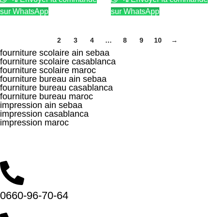
sur WhatsApp
sur WhatsApp
1
2
3
4
…
8
9
10
→
fourniture scolaire ain sebaa
fourniture scolaire casablanca
fourniture scolaire maroc
fourniture bureau ain sebaa
fourniture bureau casablanca
fourniture bureau maroc
impression ain sebaa
impression casablanca
impression maroc
Hay Smara, 10 9، Casablanca 20100
(Nos horaires, 8:30 – 20:00)
0660-96-70-64