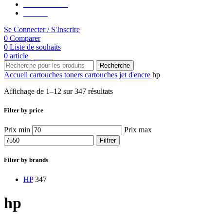
Rentrée Scolaire
Contacte
Se Connecter / S'Inscrire
0
Comparer
0
Liste de souhaits
0
article
د.م.
0.00
Recherche
Accueil
cartouches toners
cartouches jet d'encre
hp
Affichage de 1–12 sur 347 résultats
Filter by price
Prix min
Prix max
Filtrer
Filter by brands
HP
347
hp