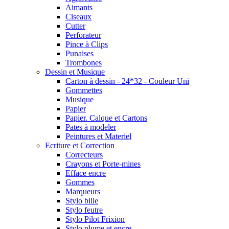
Aimants
Ciseaux
Cutter
Perforateur
Pince à Clips
Punaises
Trombones
Dessin et Musique
Carton à dessin - 24*32 - Couleur Uni
Gommettes
Musique
Papier
Papier. Calque et Cartons
Pates à modeler
Peintures et Materiel
Ecriture et Correction
Correcteurs
Crayons et Porte-mines
Efface encre
Gommes
Marqueurs
Stylo bille
Stylo feutre
Stylo Pilot Frixion
Stylo plume et encre