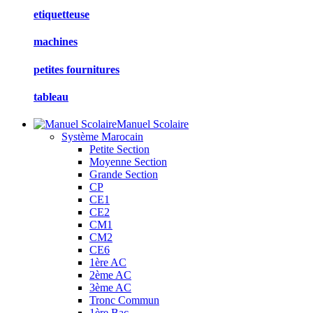
etiquetteuse
machines
petites fournitures
tableau
Manuel Scolaire
Système Marocain
Petite Section
Moyenne Section
Grande Section
CP
CE1
CE2
CM1
CM2
CE6
1ère AC
2ème AC
3ème AC
Tronc Commun
1ère Bac