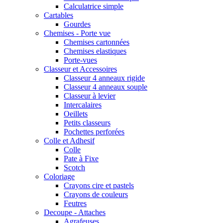
Calculatrice simple
Cartables
Gourdes
Chemises - Porte vue
Chemises cartonnées
Chemises elastiques
Porte-vues
Classeur et Accessoires
Classeur 4 anneaux rigide
Classeur 4 anneaux souple
Classeur à levier
Intercalaires
Oeillets
Petits classeurs
Pochettes perforées
Colle et Adhesif
Colle
Pate à Fixe
Scotch
Coloriage
Crayons cire et pastels
Crayons de couleurs
Feutres
Decoupe - Attaches
Agrafeuses