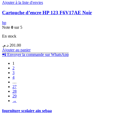
Ajouter à la liste d'envies
Cartouche d’encre HP 123 F6V17AE Noir
hp
Note
0
sur 5
En stock
د.م.
201.00
Ajouter au panier
📲 Envoyer la commande sur WhatsApp
1
2
3
4
…
27
28
29
→
fourniture scolaire ain sebaa