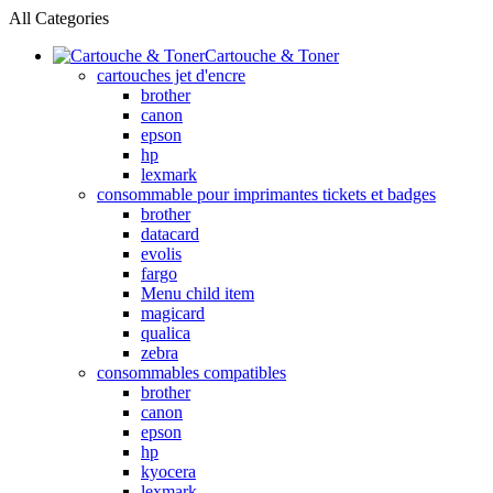
All Categories
Cartouche & Toner
cartouches jet d'encre
brother
canon
epson
hp
lexmark
consommable pour imprimantes tickets et badges
brother
datacard
evolis
fargo
Menu child item
magicard
qualica
zebra
consommables compatibles
brother
canon
epson
hp
kyocera
lexmark