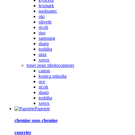
kyocera
lexmark
nashuatec
oki
olivetti
ricoh
riso
samsung
sharp
toshiba
utax
xerox
toner pour photocopieurs
canon
konica minolta
oce
ricoh
sharp
toshiba
xerox
Papetrie
chemise sous chemise
courrier