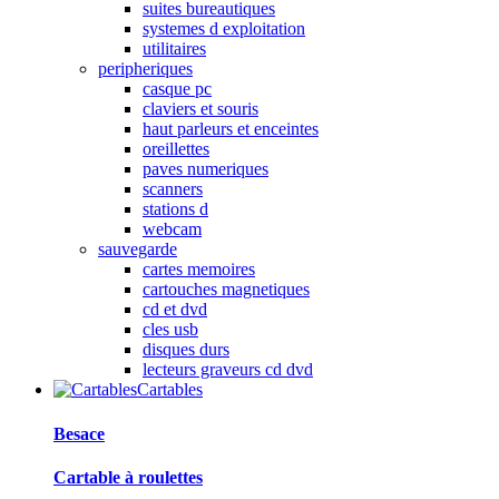
suites bureautiques
systemes d exploitation
utilitaires
peripheriques
casque pc
claviers et souris
haut parleurs et enceintes
oreillettes
paves numeriques
scanners
stations d
webcam
sauvegarde
cartes memoires
cartouches magnetiques
cd et dvd
cles usb
disques durs
lecteurs graveurs cd dvd
Cartables
Besace
Cartable à roulettes