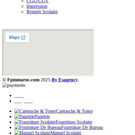
CGU/CGV
Impression
Rentrée Scolaire
Notre localisation
© Fpmmaroc.com
2025
By Esagency
.
Menu
Catégories
Cartouche & Toner
Papetrie
Fourniture Scolaire
Fourniture De Bureau
Manuel Scolaire