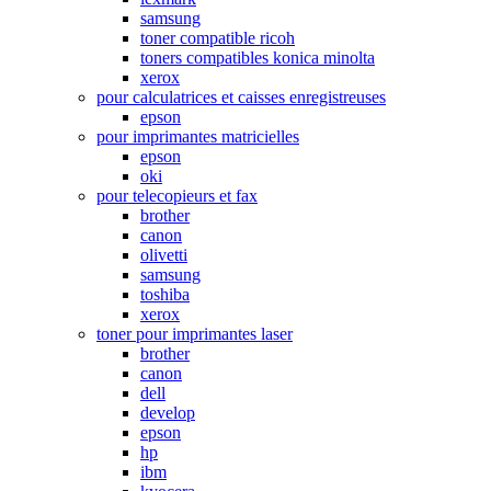
samsung
toner compatible ricoh
toners compatibles konica minolta
xerox
pour calculatrices et caisses enregistreuses
epson
pour imprimantes matricielles
epson
oki
pour telecopieurs et fax
brother
canon
olivetti
samsung
toshiba
xerox
toner pour imprimantes laser
brother
canon
dell
develop
epson
hp
ibm