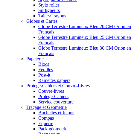
Stylo roller
Surligneurs
Taille-Crayons
Globes et Cartes
Globe Terrestre Lumineux Bleu 20 CM Orion en
Français
Globe Terrestre Lumineux Bleu 25 CM Orion en
Français
Globe Terrestre Lumineux Bleu 30 CM Orion en
Français
Papeterie
Blocs
Feuilles
Post-it
Ramettes papiers
Protege-Cahiers et Couvre-Livres
Couvre-livres
Protege-Cahiers
Service couverture
Traçage et Géometrie
Buchettes et Jetons
Compas
Equerre
Pack géometrie