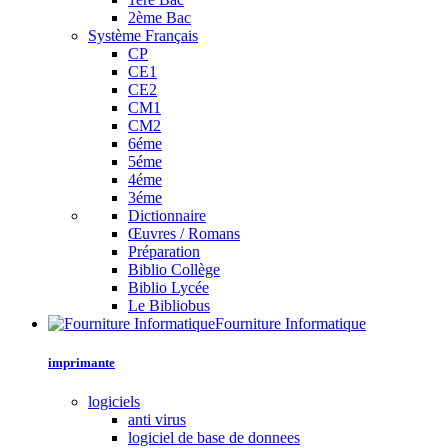
2ème Bac
Système Français
CP
CE1
CE2
CM1
CM2
6éme
5éme
4éme
3éme
Dictionnaire
Œuvres / Romans
Préparation
Biblio Collège
Biblio Lycée
Le Bibliobus
Fourniture Informatique
imprimante
logiciels
anti virus
logiciel de base de donnees