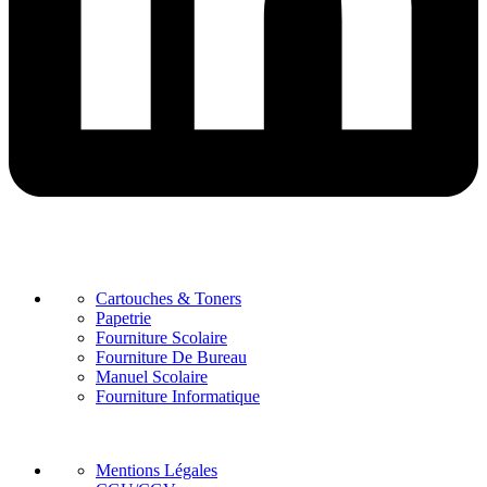
Categories
Cartouches & Toners
Papetrie
Fourniture Scolaire
Fourniture De Bureau
Manuel Scolaire
Fourniture Informatique
Pages
Mentions Légales