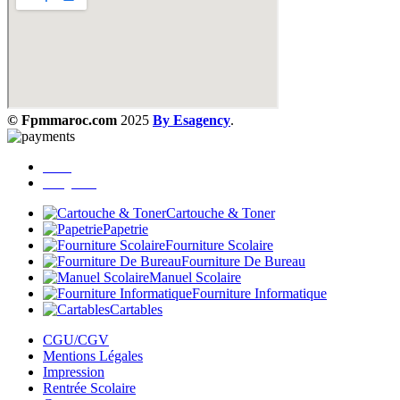
© Fpmmaroc.com
2025
By Esagency
.
Menu
Catégories
Cartouche & Toner
Papetrie
Fourniture Scolaire
Fourniture De Bureau
Manuel Scolaire
Fourniture Informatique
Cartables
CGU/CGV
Mentions Légales
Impression
Rentrée Scolaire