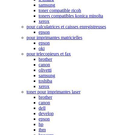
samsung
toner compatible ricoh
toners compatibles konica minolta
xerox
pour calculatrices et caisses enregistreuses
epson
pour imprimantes matricielles
epson
oki
pour telecopieurs et fax
brother
canon
olivetti
samsung
toshiba
xerox
toner pour imprimantes laser
brother
canon
dell
develop
epson
hp
ibm