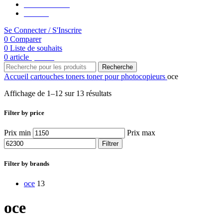
Rentrée Scolaire
Contacte
Se Connecter / S'Inscrire
0
Comparer
0
Liste de souhaits
0
article
د.م.
0.00
Recherche
Accueil
cartouches toners
toner pour photocopieurs
oce
Affichage de 1–12 sur 13 résultats
Filter by price
Prix min
Prix max
Filtrer
Filter by brands
oce
13
oce