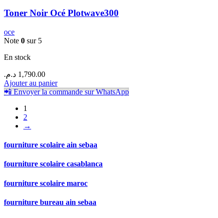
Toner Noir Océ Plotwave300
oce
Note
0
sur 5
En stock
د.م.
1,790.00
Ajouter au panier
📲 Envoyer la commande sur WhatsApp
1
2
→
fourniture scolaire ain sebaa
fourniture scolaire casablanca
fourniture scolaire maroc
fourniture bureau ain sebaa