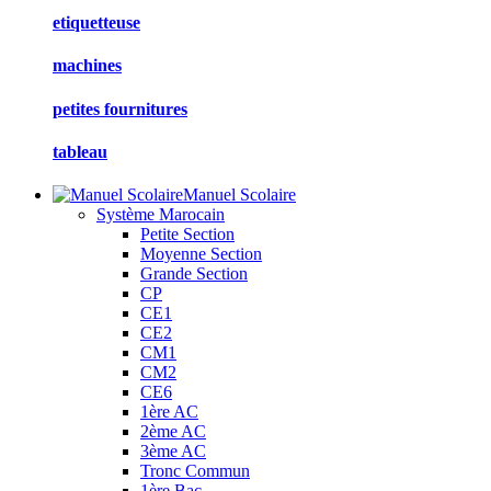
etiquetteuse
machines
petites fournitures
tableau
Manuel Scolaire
Système Marocain
Petite Section
Moyenne Section
Grande Section
CP
CE1
CE2
CM1
CM2
CE6
1ère AC
2ème AC
3ème AC
Tronc Commun
1ère Bac