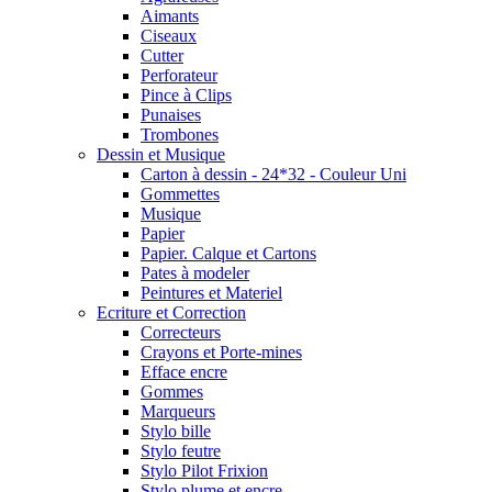
Aimants
Ciseaux
Cutter
Perforateur
Pince à Clips
Punaises
Trombones
Dessin et Musique
Carton à dessin - 24*32 - Couleur Uni
Gommettes
Musique
Papier
Papier. Calque et Cartons
Pates à modeler
Peintures et Materiel
Ecriture et Correction
Correcteurs
Crayons et Porte-mines
Efface encre
Gommes
Marqueurs
Stylo bille
Stylo feutre
Stylo Pilot Frixion
Stylo plume et encre