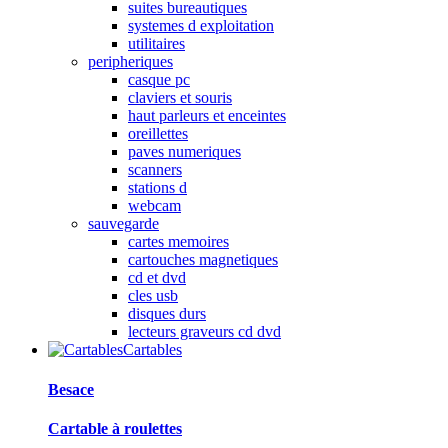
suites bureautiques
systemes d exploitation
utilitaires
peripheriques
casque pc
claviers et souris
haut parleurs et enceintes
oreillettes
paves numeriques
scanners
stations d
webcam
sauvegarde
cartes memoires
cartouches magnetiques
cd et dvd
cles usb
disques durs
lecteurs graveurs cd dvd
Cartables
Besace
Cartable à roulettes