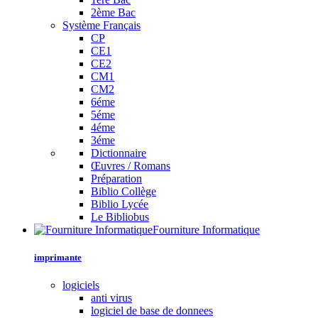
2ème Bac
Système Français
CP
CE1
CE2
CM1
CM2
6éme
5éme
4éme
3éme
Dictionnaire
Œuvres / Romans
Préparation
Biblio Collège
Biblio Lycée
Le Bibliobus
Fourniture Informatique
imprimante
logiciels
anti virus
logiciel de base de donnees