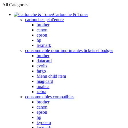
All Categories
Cartouche & Toner
cartouches jet d'encre
brother
canon
epson
hp
lexmark
consommable pour imprimantes tickets et badges
brother
datacard
evolis
fargo
Menu child item
magicard
qualica
zebra
consommables compatibles
brother
canon
epson
hp
kyocera
lexmark