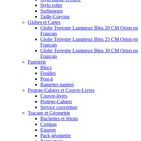
Stylo roller
Surligneurs
Taille-Crayons
Globes et Cartes
Globe Terrestre Lumineux Bleu 20 CM Orion en
Français
Globe Terrestre Lumineux Bleu 25 CM Orion en
Français
Globe Terrestre Lumineux Bleu 30 CM Orion en
Français
Papeterie
Blocs
Feuilles
Post-it
Ramettes papiers
Protege-Cahiers et Couvre-Livres
Couvre-livres
Protege-Cahiers
Service couverture
Traçage et Géometrie
Buchettes et Jetons
Compas
Equerre
Pack géometrie