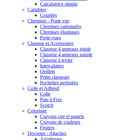
Calculatrice simple
Cartables
Gourdes
Chemises - Porte vue
Chemises cartonnées
Chemises elastiques
Porte-vues
Classeur et Accessoires
Classeur 4 anneaux rigide
Classeur 4 anneaux souple
Classeur à levier
Intercalaires
Oeillets
Petits classeurs
Pochettes perforées
Colle et Adhesif
Colle
Pate à Fixe
Scotch
Coloriage
Crayons cire et pastels
Crayons de couleurs
Feutres
Decoupe - Attaches
Agrafeuses