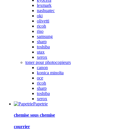
kyocera
lexmark
nashuatec
oki
olivetti
ricoh
riso
samsung
sharp
toshiba
utax
xerox
toner pour photocopieurs
canon
konica minolta
oce
ricoh
sharp
toshiba
xerox
Papetrie
chemise sous chemise
courrier