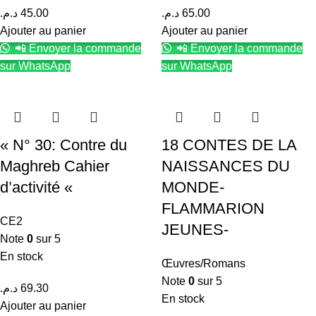
د.م.
45.00
د.م.
65.00
Ajouter au panier
Ajouter au panier
📲 Envoyer la commande
📲 Envoyer la commande
sur WhatsApp
sur WhatsApp
« N° 30: Contre du
18 CONTES DE LA
Maghreb Cahier
NAISSANCES DU
d’activité «
MONDE-
FLAMMARION
CE2
JEUNES-
Note
0
sur 5
En stock
Œuvres/Romans
Note
0
sur 5
د.م.
69.30
En stock
Ajouter au panier