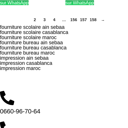
sur WhatsApp
sur WhatsApp
1
2
3
4
…
156
157
158
→
fourniture scolaire ain sebaa
fourniture scolaire casablanca
fourniture scolaire maroc
fourniture bureau ain sebaa
fourniture bureau casablanca
fourniture bureau maroc
impression ain sebaa
impression casablanca
impression maroc
Hay Smara, 10 9، Casablanca 20100
(Nos horaires, 8:30 – 20:00)
0660-96-70-64